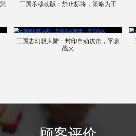
策
三国杀移动版：禁止标将，策略为王
三国志幻想大陆：封印自动攻击，平息
战火
顾客评价