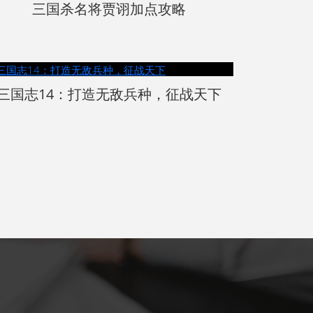
三国杀名将贾诩加点攻略
三国志14：打造无敌兵种，征战天下